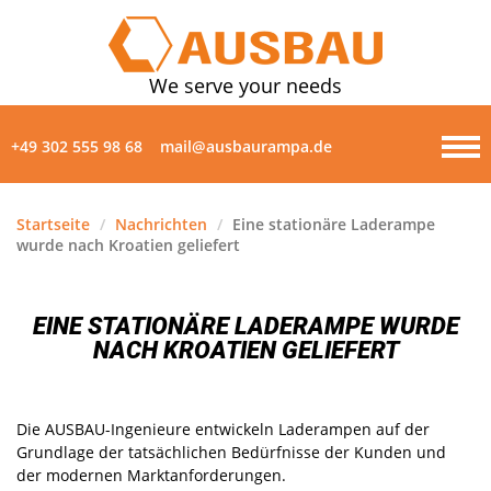
We serve your needs
+49 302 555 98 68
mail@ausbaurampa.de
Startseite
/
Nachrichten
/
Eine stationäre Laderampe
wurde nach Kroatien geliefert
PRODUKTE
ÜBER UNS
EINE STATIONÄRE LADERAMPE WURDE
NACH KROATIEN GELIEFERT
NACHRICHTEN
GALERIE
Die AUSBAU-Ingenieure entwickeln Laderampen auf der
Grundlage der tatsächlichen Bedürfnisse der Kunden und
der modernen Marktanforderungen.
KONTAKT